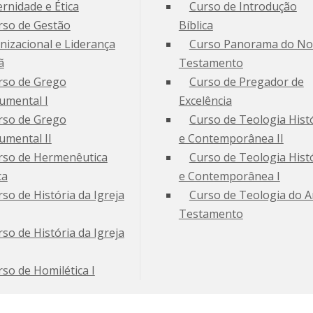
rnidade e Ética
Curso de Introdução
rso de Gestão
Bíblica
nizacional e Liderança
Curso Panorama do N
ã
Testamento
rso de Grego
Curso de Pregador de
rumental I
Excelência
rso de Grego
Curso de Teologia Hist
umental II
e Contemporânea II
rso de Hermenêutica
Curso de Teologia Hist
ca
e Contemporânea I
so de História da Igreja
Curso de Teologia do A
Testamento
so de História da Igreja
so de Homilética I