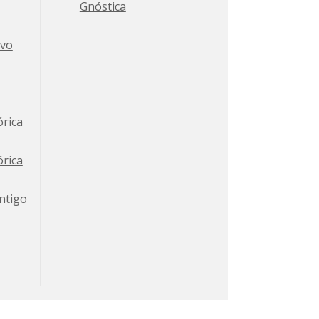
Gnóstica
ovo
órica
órica
ntigo