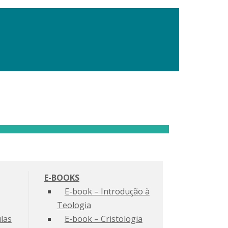
E-BOOKS
E-book – Introdução à
Teologia
las
E-book – Cristologia