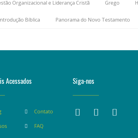
stão Organizacional e Liderança Cristã
Grego
H
Introdução Bíblica
Panorama do Novo Testamento
is Acessados
Siga-nos
g
Contato
sos
FAQ