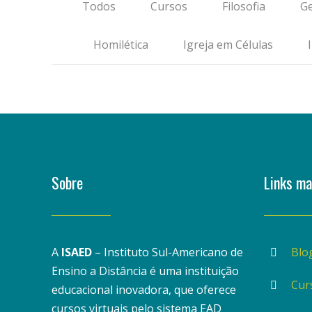
Todos
Cursos
Filosofia
Ge
Homilética
Igreja em Células
Sobre
Links ma
A
ISAED
– Instituto Sul-Americano de
Blo
Ensino a Distância é uma instituição
Cur
educacional inovadora, que oferece
cursos virtuais pelo sistema EAD