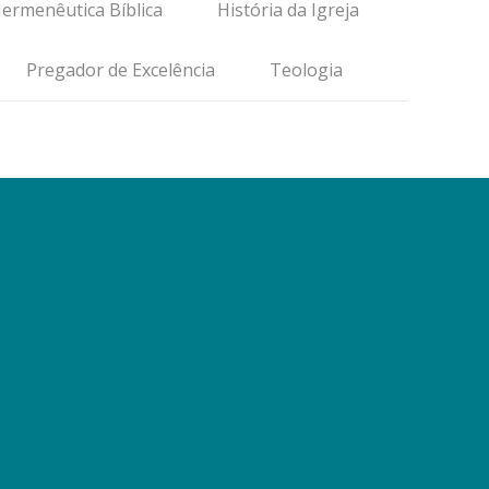
ermenêutica Bíblica
História da Igreja
Pregador de Excelência
Teologia