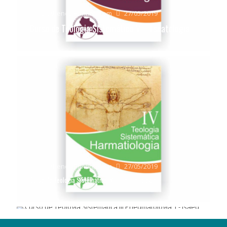
Clisthenes Pimentel
em
27/05/2019
Curso de Teologia Sistemática V – Escatologia
Clisthenes Pimentel
em
27/05/2019
Clisthenes Pimentel
em
27/05/2019
Curso de Teologia Sistemática IV – Harmatiologia
Curso de Teologia Sistemática III – Pneumatologia